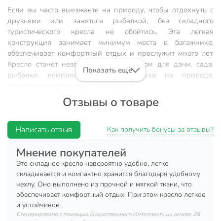
Если вы часто выезжаете на природу, чтобы отдохнуть с
друзьями или заняться рыбалкой, без складного
туристического кресла не обойтись. Эта легкая
конструкция занимает минимум места в багажнике,
обеспечивает комфортный отдых и прослужит много лет.
Кресло станет незаменимым предметом для дачи, сада,
Показать ещё
рыбалки, кемпинга, пикника, отдыха на природе,
туристических походов, экспедиций.
Отзывы о товаре
Особенности:
Форма сиденья обеспечивает максимально
Написать отзыв
Как получить бонусы за отзывы?
комфортное положение сидящего.
Складная конструкция — удобно брать с собой на
Мнение покупателей
природу или на дачу.
Это складное кресло невероятно удобно, легко
складывается и компактно хранится благодаря удобному
Характеристики:
чехлу. Оно выполнено из прочной и мягкой ткани, что
обеспечивает комфортный отдых. При этом кресло легкое
Максимальная нагрузка 110 кг.
и устойчивое.
Размер: 90х80х45 см.
Сгенерировано с помощью Искусственного Интеллекта на основе 28