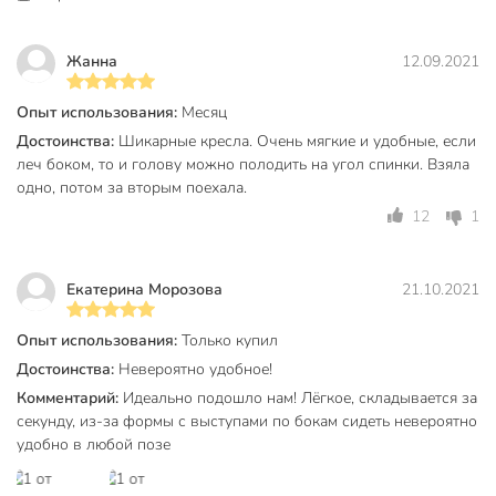
Материал каркаса
металл
без
Жанна
12.09.2021
Подлокотники
подлокотников
Опыт использования:
Месяц
Обивка
ткань
Достоинства:
Шикарные кресла. Очень мягкие и удобные, если
леч боком, то и голову можно полодить на угол спинки. Взяла
Рисунок
без рисунка
одно, потом за вторым поехала.
Цвет
черный
12
1
со спинкой
Особенности конструкции
с сумкой
Екатерина Морозова
21.10.2021
для дачи
для кемпинга
Опыт использования:
Только купил
Тип
для отдыха
Достоинства:
Невероятно удобное!
для пикника
Комментарий:
Идеально подошло нам! Лёгкое, складывается за
секунду, из-за формы с выступами по бокам сидеть невероятно
Артикул производителя
Y6-1983
удобно в любой позе
Модель
Элит