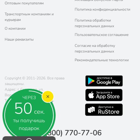
Оптовым покупателям
Политика конфиденциальности
Транспортным компаниям и
курьерам
Политика обработки
персональных данных
О компании
Пользовательское соглашение
Наши реквизиты
Согласие на обработку
персональных данных
Рекомендательные технологии
Copyright © 2011-2026. Все права
защищены.
Адрес: г. Серпухов, ул.
Ворошилова, д. 139
ЧЕРЕЗ
50
Телефон:
8 (800) 770-77-06
Почта:
sales@poryadok.ru
сек.
ты получишь
подарок
8 (800) 770-77-06