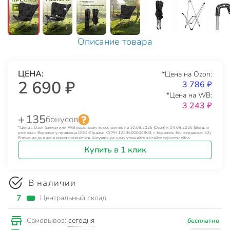
Описание товара
ЦЕНА:
*Цена на Ozon:
2 690 ₽
3 786 ₽
*Цена на WB:
3 243 ₽
+ 135
бонусов
*Цена с Озон банком или WB кошельком по состоянию на 10.08.2026 (Озон) и 04.08.2026 (ВБ) для
региона г. Воронеж у продавца ООО «Прайм» (ОГРН 1233600006903, г. Воронеж, Волгоградская 32).
В течение дня цена может изменяться. Актуальную цену уточняйте на сайте маркетплейса.
Купить в 1 клик
В наличии
7
Центральный склад
сегодня
Самовывоз:
бесплатно