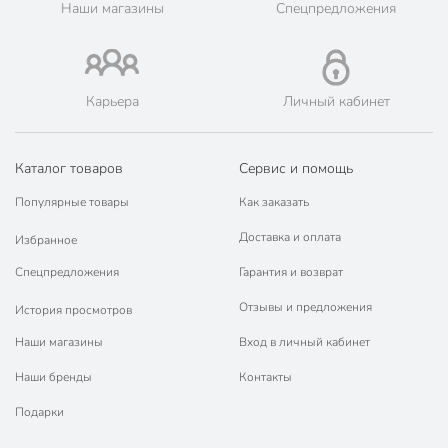
Наши магазины
Спецпредложения
🛍 Скидки, акции, распродажи каждый день!
📜 Только оригинальная продукция. Интернет-гипермаркет
Порядок - официальный представитель ведущих мировых
марок.
Карьера
Личный кабинет
Каталог товаров
Сервис и помощь
Популярные товары
Как заказать
Доставка и оплата
Избранное
Спецпредложения
Гарантия и возврат
Отзывы и предложения
История просмотров
Наши магазины
Вход в личный кабинет
Наши бренды
Контакты
Подарки