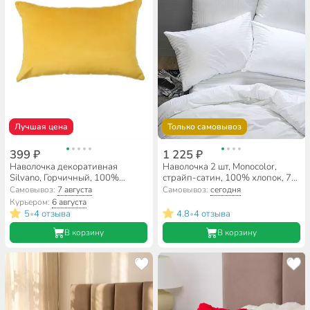
Лучшая цена
Только самовывоз
399 ₽
1 225 ₽
Наволочка декоративная
Наволочка 2 шт, Monocolor,
Silvano, Горчичный, 100%
страйп-сатин, 100% хлопок, 70
полиэстер, 40 х 60 см
х 70 см, белая, 140 г/м2, 3182-1
Самовывоз:
7 августа
Самовывоз:
сегодня
Курьером:
6 августа
5
4 отзыва
4.8
4 отзыва
•
•
В корзину
В корзину