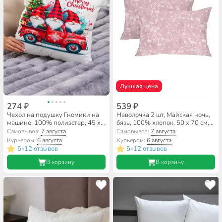
Лучшая цена
274 ₽
539 ₽
Чехол на подушку Гномики на
Наволочка 2 шт, Майская ночь,
машине, 100% полиэстер, 45 х
бязь, 100% хлопок, 50 х 70 см,
45 см, белый, декоративный,
розовая, 120 г/м2, 501188/1
Самовывоз:
7 августа
Самовывоз:
7 августа
A130019
Курьером:
6 августа
Курьером:
6 августа
5
12 отзывов
5
12 отзывов
•
•
В корзину
В корзину