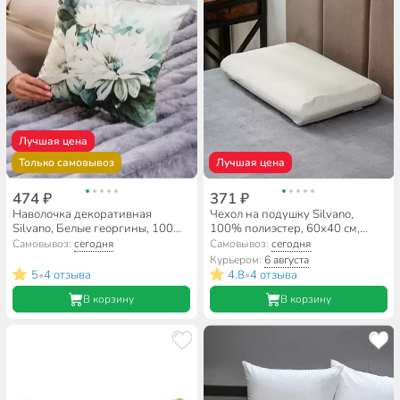
Лучшая цена
Только самовывоз
Лучшая цена
474 ₽
371 ₽
Наволочка декоративная
Чехол на подушку Silvano,
Silvano, Белые георгины, 100%
100% полиэстер, 60х40 см,
полиэстер, 40 х 40 см
ортопедический, TX002
Самовывоз:
сегодня
Самовывоз:
сегодня
Курьером:
6 августа
5
4 отзыва
4.8
4 отзыва
•
•
В корзину
В корзину