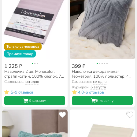
Только самовывоз
Премиум товар
1 225 ₽
399 ₽
Наволочка 2 шт, Monocolor,
Наволочка декоративная
страйп-сатин, 100% хлопок, 70
Геометрия, 100% полиэстер, 45
х 70 см, сирень, 140 г/м2, 4308
х 45 см, серая, A130224
Самовывоз:
сегодня
Самовывоз:
сегодня
Курьером:
6 августа
5
9 отзывов
4.8
6 отзывов
•
•
В корзину
В корзину