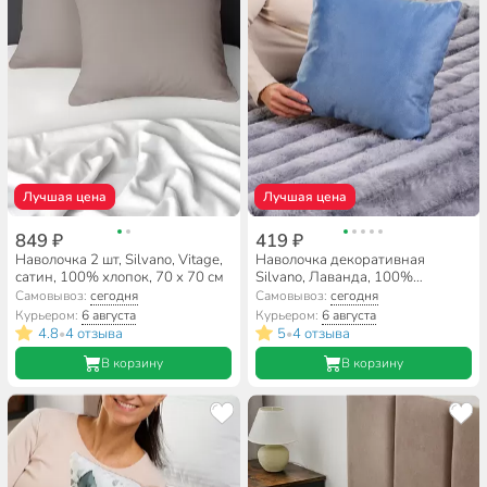
Лучшая цена
Лучшая цена
849 ₽
419 ₽
Наволочка 2 шт, Silvano, Vitage,
Наволочка декоративная
сатин, 100% хлопок, 70 х 70 см
Silvano, Лаванда, 100%
полиэстер, 40 х 40 см
Самовывоз:
сегодня
Самовывоз:
сегодня
Курьером:
6 августа
Курьером:
6 августа
4.8
4 отзыва
5
4 отзыва
•
•
В корзину
В корзину