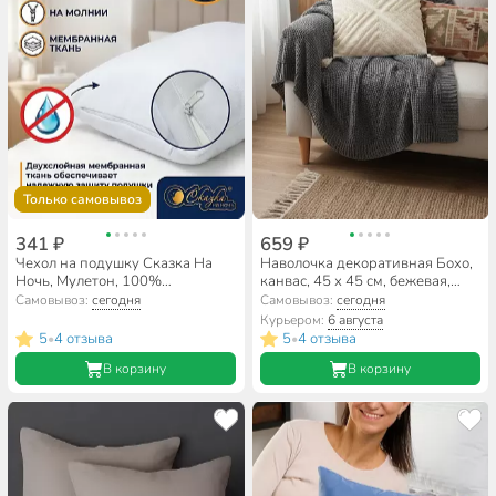
Только самовывоз
341 ₽
659 ₽
Чехол на подушку Сказка На
Наволочка декоративная Бохо,
Ночь, Мулетон, 100%
канвас, 45 х 45 см, бежевая,
полиэстер, 50 х 70 см,
A130185
Самовывоз:
сегодня
Самовывоз:
сегодня
непромокаемый
Курьером:
6 августа
5
4 отзыва
5
4 отзыва
•
•
В корзину
В корзину