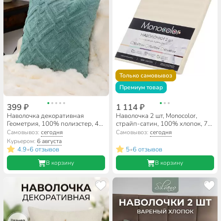
Только самовывоз
Премиум товар
399 ₽
1 114 ₽
Наволочка декоративная
Наволочка 2 шт, Monocolor,
Геометрия, 100% полиэстер, 45
страйп-сатин, 100% хлопок, 70
х 45 см, бирюза, A130223
х 70 см, шампань, 140 г/м2,
Самовывоз:
сегодня
Самовывоз:
сегодня
1623а-1
Курьером:
6 августа
4.9
6 отзывов
5
6 отзывов
•
•
В корзину
В корзину