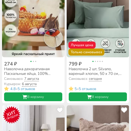
Лучшая цена
Только самовывоз
274 ₽
799 ₽
Наволочка декоративная
Наволочка 2 шт, Silvano,
Пасхальные яйца, 100%
вареный хлопок, 50 х 70 см,
полиэстер, 45 х 45 см,
м402, рисунок 6437
Самовывоз:
7 августа
Самовывоз:
сегодня
PU091008
Курьером:
6 августа
4.8
5 отзывов
5
5 отзывов
•
•
В корзину
В корзину
ХИТ
ПРОДАЖ