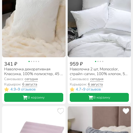
341 ₽
959 ₽
Наволочка декоративная
Наволочка 2 шт, Monocolor,
Классика, 100% полиэстер, 45 х
страйп-сатин, 100% хлопок, 50
45 см, белая, A130020
х 70 см, белая, 140 г/м2, 3182-1
Самовывоз:
сегодня
Самовывоз:
сегодня
Курьером:
6 августа
Курьером:
6 августа
4.9
9 отзывов
4.7
9 отзывов
•
•
В корзину
В корзину