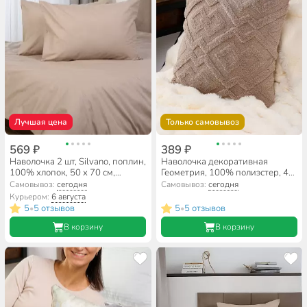
Лучшая цена
Только самовывоз
569 ₽
389 ₽
Наволочка 2 шт, Silvano, поплин,
Наволочка декоративная
100% хлопок, 50 х 70 см,
Геометрия, 100% полиэстер, 45
бежевая, 110 г/м2, Узбекистан
х 45 см, светло-серая, A130037
Самовывоз:
сегодня
Самовывоз:
сегодня
Курьером:
6 августа
5
5 отзывов
5
5 отзывов
•
•
В корзину
В корзину