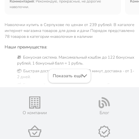
Комментарий:
Рекомендую, прекрасные, не дорогие
Комм
наволочки.
Наволочки купить в Серпухове по ценам от 239 рублей. В каталоге
интернет-магазина товаров для дома и дачи Порядок представлено
78 товаров в категории «наволочки» в наличии
Наши преимущества:
🎁 Бонусная система. Максимальный кэшбэк до 122 бонусных
рублей, 1 бонусный балл = 1 рубль.
📦 Быстрая доставка. Самовывоз от 60 минут, доставка - от 1-
Показать ещё
2 дней.
🛒 Бесплатный самовывоз из магазинов города Серпухов.
Жители Московской области могут сделать заказ и оплатить
его онлайн на официальном сайте сети магазинов Порядок.
Мы предлагаем бесплатную курьерскую доставку для товара
«наволочки» при заказе от 3000 рублей в такие города, как:
О компании
Блог
Пущино, Протвино, Чехов, Климовск, Оболенск, Кремёнки,
Таруса, Заокский, Пролетарский.
💳 Оплата: онлайн на сайте интернет-гипермаркета или
наличными при получении.