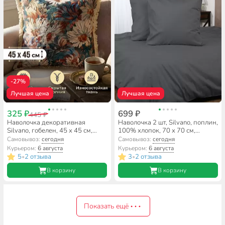
-27%
Лучшая цена
Лучшая цена
325 ₽
699 ₽
445 ₽
Наволочка декоративная
Наволочка 2 шт, Silvano, поплин,
Silvano, гобелен, 45 х 45 см,
100% хлопок, 70 х 70 см,
акварель, A130293
темно-серая, 110 г/м2,
Самовывоз:
сегодня
Самовывоз:
сегодня
Узбекистан
Курьером:
6 августа
Курьером:
6 августа
5
2 отзыва
3
2 отзыва
•
•
В корзину
В корзину
Показать ещё