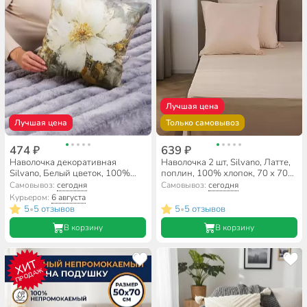
Лучшая цена
Лучшая цена
Только самовывоз
474 ₽
639 ₽
Наволочка декоративная
Наволочка 2 шт, Silvano, Латте,
Silvano, Белый цветок, 100%
поплин, 100% хлопок, 70 х 70
полиэстер, 40 х 40 см
см
Самовывоз:
сегодня
Самовывоз:
сегодня
Курьером:
6 августа
5
5 отзывов
5
5 отзывов
•
•
В корзину
В корзину
ХИТ
ПРОДАЖ