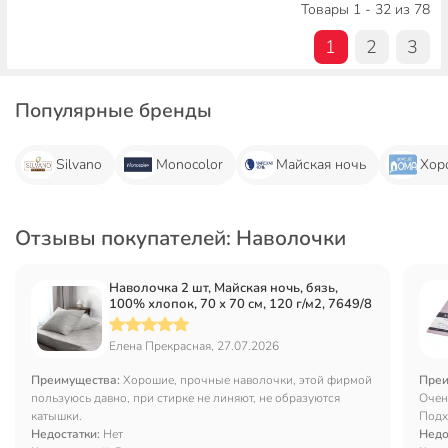
Товары 1 - 32 из 78
1
2
3
Популярные бренды
Silvano
Monocolor
Майская ночь
Хор
Отзывы покупателей: Наволочки
Наволочка 2 шт, Майская ночь, бязь,
100% хлопок, 70 х 70 см, 120 г/м2, 7649/8
Елена Прекрасная, 27.07.2026
Преимущества:
Хорошие, прочные наволочки, этой фирмой
Преи
пользуюсь давно, при стирке не линяют, не образуются
Очень
катышки.
Подх
Недостатки:
Нет
Недо