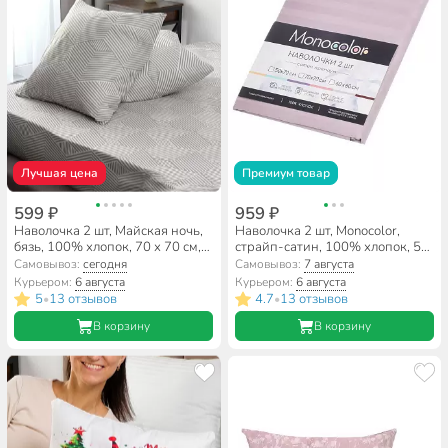
Лучшая цена
Премиум товар
599 ₽
959 ₽
Наволочка 2 шт, Майская ночь,
Наволочка 2 шт, Monocolor,
бязь, 100% хлопок, 70 х 70 см,
страйп-сатин, 100% хлопок, 50
120 г/м2, 7649/8
х 70 см, сирень, 140 г/м2, 4308
Самовывоз:
сегодня
Самовывоз:
7 августа
Курьером:
6 августа
Курьером:
6 августа
5
13 отзывов
4.7
13 отзывов
•
•
В корзину
В корзину