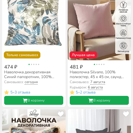
Только самовывоз
Лучшая цена
474 ₽
481 ₽
Наволочка декоративная
Наволочка Silvano, 100%
Синий папоротник, 100%
полиэстер, 45 х 45 см, саунд
полиэстер, 40 х 40 см
пудра
Самовывоз:
сегодня
Самовывоз:
7 августа
Курьером:
6 августа
5
3 отзыва
5
2 отзыва
•
•
В корзину
В корзину