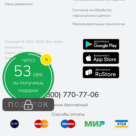
Наши реквизиты
Согласие на обработку
персональных данных
Рекомендательные технологии
Copyright © 2011-2026. Все права
защищены.
Адрес: г. Серпухов, ул.
Ворошилова, д. 139
ЧЕРЕЗ
52
Телефон:
8 (800) 770-77-06
Почта:
sales@poryadok.ru
сек.
ты получишь
подарок
8 (800) 770-77-06
ПОДАРОК
Звонок бесплатный
Способы оплаты