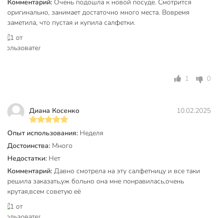
Комментарий:
Очень подошла к новой посуде. Смотрится
Вес в упаковке
355 г
оригинально, занимает достаточно много места. Вовремя
Габариты упаковки
12 x 14 x 24 см
заметила, что пустая и купила салфетки.
1
0
Диана Косенко
10.02.2025
Опыт использования:
Неделя
Достоинства:
Много
Недостатки:
Нет
Комментарий:
Давно смотрела на эту салфетницу и все таки
решила заказать,уж больно она мне понравилась,очень
крутая,всем советую её