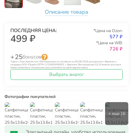
Описание товара
ПОСЛЕДНЯЯ ЦЕНА:
*Цена на Ozon:
499 ₽
577 ₽
*Цена на WB:
726 ₽
+ 25
бонусов
*Цена с Озон банком или WB кошельком по состоянию на 06.08.2026 для региона г. Воронеж у
продавца ООО «Прайм» (ОГРН 1233600006903, г. Воронеж, Волгоградская 32). В течение дня цена
может изменяться. Актуальную цену уточняйте на сайте маркетплейса.
Выбрать аналог
Фотографии покупателей
Элегантный дизайн, удобство использования