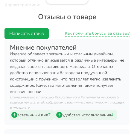
Характеристики:
Отзывы о товаре
Тип: салфетница.
Материал: пластик.
Написать отзыв
Цвет: белый.
Как получить бонусы за отзывы?
Размер: 25.5х13.6х10.7 см.
Мнение покупателей
Преимущества:
Изделие обладает элегантным и стильным дизайном,
который отлично вписывается в различные интерьеры, не
Салфетница имеет оптимальный размер и не будет
выдавая своего пластикового материала. Отмечается
смотреться громоздко.
удобство использования благодаря продуманной
конструкции с пружиной, что позволяет легко извлекать
Изделие выполнено из качественного и прочного
содержимое. Качество изготовления также получает
бамбука.
высокие оценки.
Простота и удобство эксплуатации.
Сгенерировано с помощью Искусственного Интеллекта на основе 9
отзывов покупателей, собранных с различных тематических площадок
Красивая и изящная салфетница украсит Ваш интерьер и
в интернете
поможет грамотно организовать пространство. Это не
эстетичный вид
7
удобство использования
4
только стильный аксессуар, но и забота о комфорте Ваших
гостей и близких. В любой момент они смогут
самостоятельно взять с подставки чистую салфетку, не