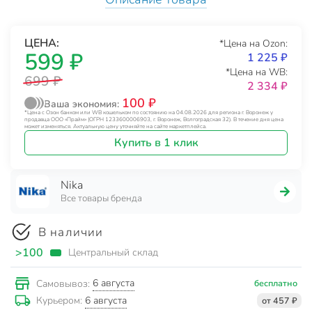
ЦЕНА:
*Цена на Ozon:
599 ₽
1 225 ₽
*Цена на WB:
699 ₽
2 334 ₽
100 ₽
Ваша экономия:
*Цена с Озон банком или WB кошельком по состоянию на 04.08.2026 для региона г. Воронеж у
продавца ООО «Прайм» (ОГРН 1233600006903, г. Воронеж, Волгоградская 32). В течение дня цена
может изменяться. Актуальную цену уточняйте на сайте маркетплейса.
Купить в 1 клик
Nika
Все товары бренда
В наличии
>100
Центральный склад
6 августа
Самовывоз:
бесплатно
6 августа
Курьером:
от 457 ₽