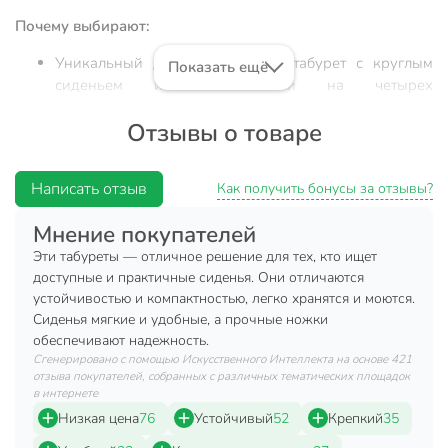
Почему выбирают:
Уникальный дизайн: стильный табурет с круглым
Показать ещё
сиденьем из винилискожи на четырех
металлических опорах — гармонично впишется в
Отзывы о товаре
любой современный интерьер.
Надежность и комфорт: выдерживает до 100 кг,
оптимальные размеры (320х320х470 мм), мягкое
Написать отзыв
Как получить бонусы за отзывы?
сиденье для длительного использования.
Мнение покупателей
Универсальность: подходит для кухни, дачи,
гостиной, а также в качестве практичного подарка
Эти табуреты — отличное решение для тех, кто ищет
или дополнительного места для гостей.
доступные и практичные сиденья. Они отличаются
устойчивостью и компактностью, легко хранятся и моются.
Табурет Nika 320х320х470 мм — это удачный выбор для
Сиденья мягкие и удобные, а прочные ножки
тех, кто ищет недорогой, но долговечный табурет на
обеспечивают надежность.
металлическом каркасе. Благодаря мягкому круглому
Сгенерировано с помощью Искусственного Интеллекта на основе 421
отзыва покупателей, собранных с различных тематических площадок
сиденью из износостойкой винилискожи и прочным
в интернете
болтовым соединениям табурет обеспечивает стабильность
Низкая цена
76
Устойчивый
52
Крепкий
35
и комфорт даже при ежедневном использовании. Часто
спрашивают: «Какой табурет выбрать для кухни?» — этот