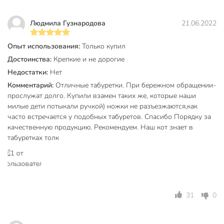
Максимальная нагрузка — до 100 кг благодаря
металлическому каркасу и болтовому креплению.
Людмила Гузнародова
21.06.2022
Чем выгоден табурет на металлических опорах?
Опыт использования:
Только купил
Металлические ножки обеспечивают устойчивость,
Достоинства:
Крепкие и не дорогие
долговечность и не боятся влаги — идеально для кухни,
Недостатки:
Нет
дачи или прихожей.
Комментарий:
Отличные табуретки. При бережном обращении-
прослужат долго. Купили взамен таких же, которые наши
Какие размеры у табурета и подойдет ли он для
милые дети потыкали ручкой) ножки не разъезжаются,как
маленькой кухни?
часто встречается у подобных табуретов. Спасибо Порядку за
качественную продукцию. Рекомендуем. Наш кот знает в
Габариты: ширина и глубина — 320 мм, высота — 470 мм.
табуретках толк
Компактный размер и светлый цвет делают табурет
отличным выбором для небольших помещений.
Вы можете приобрести «Табурет 320х320х470 мм,
слоновая кость, сиденье круглое, винилискожа, на болтах,
на четырех металлических опорах, Nika, ТЭ2/СК» и другие
31
0
товары в нашем интернет-магазине в Серпухове по
низким ценам и с бесплатным самовывозом.