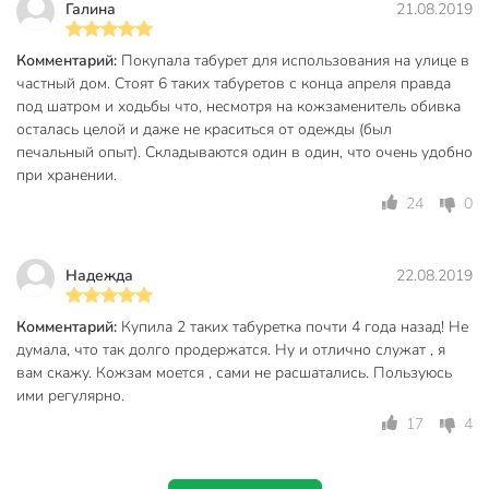
Галина
21.08.2019
Техническая информация
Вес, кг
1.68 кг
Комментарий:
Покупала табурет для использования на улице в
частный дом. Стоят 6 таких табуретов с конца апреля правда
Максимальная нагрузка, кг
100 кг
под шатром и ходьбы что, несмотря на кожзаменитель обивка
осталась целой и даже не краситься от одежды (был
Ширина, мм
320 мм
печальный опыт). Складываются один в один, что очень удобно
при хранении.
Высота, мм
470 мм
24
0
Глубина, мм
320 мм
Расстояние от пола до сиденья, мм
440 мм
Надежда
22.08.2019
Бренд
Nika
Комментарий:
Купила 2 таких табуретка почти 4 года назад! Не
Страна производства
Россия
думала, что так долго продержатся. Ну и отлично служат , я
вам скажу. Кожзам моется , сами не расшатались. Пользуюсь
Материал каркаса
металл
ими регулярно.
Обивка
винилискожа
17
4
Тип сиденья
мягкий