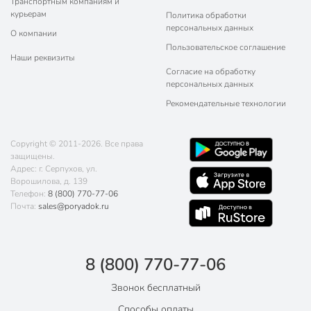
Транспортным компаниям и
курьерам
Политика обработки
персональных данных
О компании
Пользовательское соглашение
Наши реквизиты
Согласие на обработку
персональных данных
Рекомендательные технологии
Copyright © 2011-2026. Все права
защищены.
Адрес: г. Серпухов, ул.
Ворошилова, д. 139
Телефон:
8 (800) 770-77-06
Почта:
sales@poryadok.ru
8 (800) 770-77-06
Звонок бесплатный
Способы оплаты