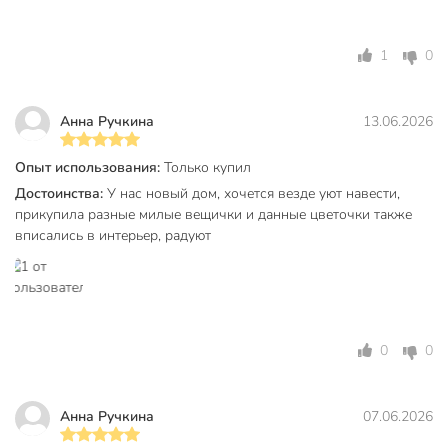
в гостиную
Назначение
для кафе
на балкон
1
0
на кухню
кантри
Анна Ручкина
13.06.2026
Стиль
колониальный
ретро
Опыт использования:
Только купил
Вид цветка
сухоцвет
Достоинства:
У нас новый дом, хочется везде уют навести,
прикупила разные милые вещички и данные цветочки также
Артикул производителя
Y6-10401
вписались в интерьер, радуют
Модель
Сухоцветы
Вес в упаковке
50 г
Габариты упаковки
8 x 9 x 56 см
0
0
Анна Ручкина
07.06.2026