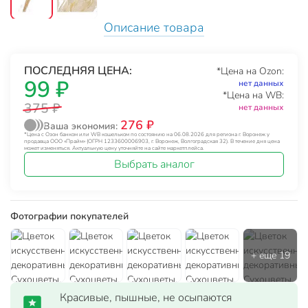
Описание товара
ПОСЛЕДНЯЯ ЦЕНА:
*Цена на Ozon:
99 ₽
нет данных
*Цена на WB:
375 ₽
нет данных
276 ₽
Ваша экономия:
*Цена с Озон банком или WB кошельком по состоянию на 06.08.2026 для региона г. Воронеж у
продавца ООО «Прайм» (ОГРН 1233600006903, г. Воронеж, Волгоградская 32). В течение дня цена
может изменяться. Актуальную цену уточняйте на сайте маркетплейса.
Выбрать аналог
Фотографии покупателей
Красивые, пышные, не осыпаются