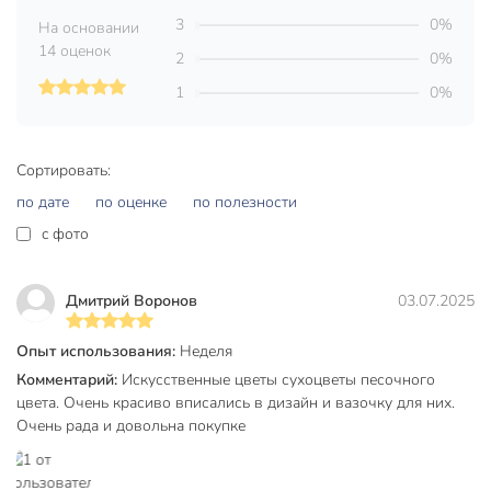
3
0%
На основании
Вы можете приобрести «Цветок искусственный
14 оценок
декоративный Сухоцветы, 55 см, песочный, Y6-10401» и
2
0%
другие товары в нашем интернет-магазине в Серпухове по
1
0%
низким ценам и с бесплатным самовывозом.
Техническая информация
Сортировать:
Размер, см
50 см
по дате
по оценке
по полезности
Страна производства
Китай
c фото
дерево
Материал
сухоцвет
Дмитрий Воронов
03.07.2025
Цвет
бежевый
Опыт использования:
Неделя
Тип
ветка
Комментарий:
Искусственные цветы сухоцветы песочного
цвета. Очень красиво вписались в дизайн и вазочку для них.
Размещение
напольный
Очень рада и довольна покупке
для дома
для офиса