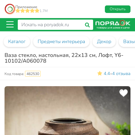
Приложение
Открыть
1.7M
Каталог
Предметы интерьера
Декор
Вазы
Ваза стекло, настольная, 22х13 см, Лофт, Y6-
10102/A060078
4.4
4 отзыва
•
Код товара:
462530