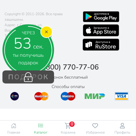
Copyright © 2011-2026. Все права
защищены.
Адрес: г. Серпухов, ул.
Ворошилова, д. 139
ЧЕРЕЗ
52
Телефон:
8 (800) 770-77-06
Почта:
sales@poryadok.ru
сек.
ты получишь
подарок
8 (800) 770-77-06
ПОДАРОК
Звонок бесплатный
Способы оплаты
0
Главная
Каталог
Корзина
Избранное
Профиль