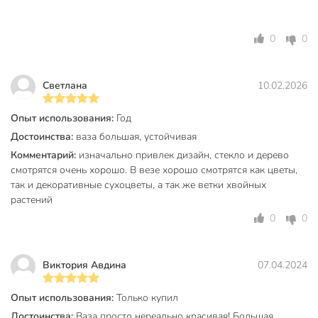
Техническая информация
0
0
Диаметр, см
13 см
Высота, см
22 см
Светлана
10.02.2026
Страна производства
Китай
Опыт использования:
Год
ваза для живых
Достоинства:
ваза большая, устойчивая
Тип
цветов
Комментарий:
изначально привлек дизайн, стекло и дерево
смотрятся очень хорошо. В везе хорошо смотрятся как цветы,
Размещение
настольный
так и декоративные сухоцветы, а так же ветки хвойных
С ручками
без ручки
растений
0
0
Прозрачность
прозрачные
Материал
стекло
Виктория Авдина
07.04.2024
Цвет
серый
Опыт использования:
Только купил
Стиль
лофт
Достоинства:
Ваза просто нереально красивая! Большая,