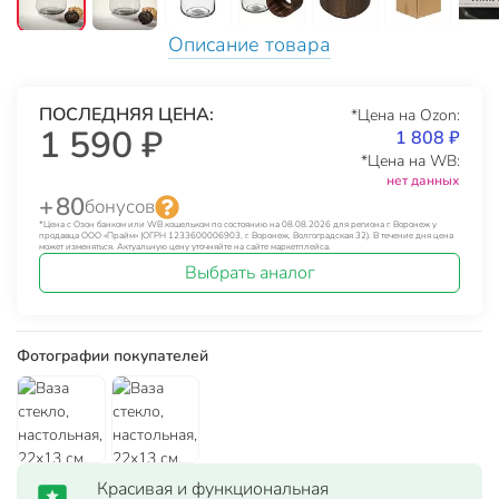
Описание товара
ПОСЛЕДНЯЯ ЦЕНА:
*Цена на Ozon:
1 590 ₽
1 808 ₽
*Цена на WB:
нет данных
+ 80
бонусов
*Цена с Озон банком или WB кошельком по состоянию на 08.08.2026 для региона г. Воронеж у
продавца ООО «Прайм» (ОГРН 1233600006903, г. Воронеж, Волгоградская 32). В течение дня цена
может изменяться. Актуальную цену уточняйте на сайте маркетплейса.
Выбрать аналог
Фотографии покупателей
Красивая и функциональная