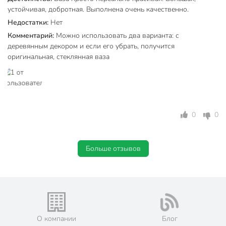
Особенности
для мини букетов
устойчивая, добротная. Выполнена очень качественно.
Недостатки:
Нет
Форма
бутылка
Комментарий:
Можно использовать два варианта: с
Тип горла
с узким горлом
деревянным декором и если его убрать, получится
оригинальная, стеклянная ваза
Y6-
Артикул производителя
10102/A060078
Модель
Лофт
Вес в упаковке
950 г
0
0
Габариты упаковки
24 x 15 x 15 см
Больше отзывов
О компании
Блог